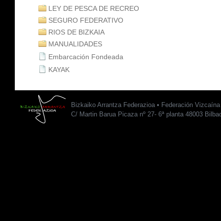
LEY DE PESCA DE RECREO
SEGURO FEDERATIVO
RIOS DE BIZKAIA
MANUALIDADES
Embarcación Fondeada
KAYAK
Bizkaiko Arrantza Federazioa • Federación Vizcaín
C/ Martin Barua Picaza nº 27- 6ª planta 48003 Bilba