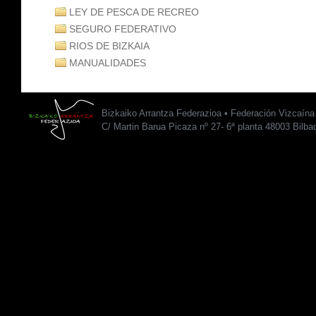
LEY DE PESCA DE RECREO
SEGURO FEDERATIVO
RIOS DE BIZKAIA
MANUALIDADES
Bizkaiko Arrantza Federazioa • Federación Vizcaín
C/ Martin Barua Picaza nº 27- 6ª planta 48003 Bilba