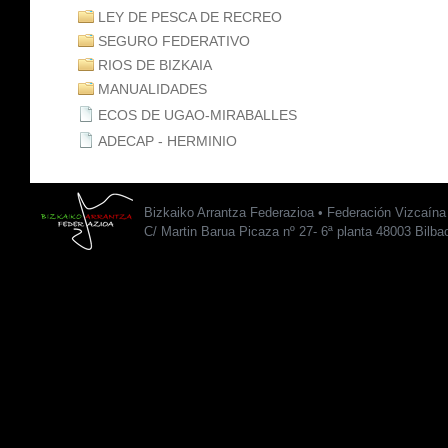
LEY DE PESCA DE RECREO
SEGURO FEDERATIVO
RIOS DE BIZKAIA
MANUALIDADES
ECOS DE UGAO-MIRABALLES
ADECAP - HERMINIO
Bizkaiko Arrantza Federazioa • Federación Vizcaín
C/ Martin Barua Picaza nº 27- 6ª planta 48003 Bilba