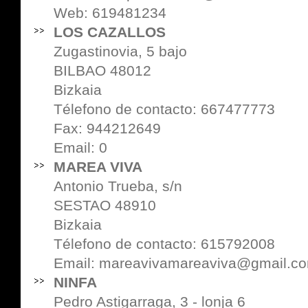
Web:
619481234
LOS CAZALLOS
Zugastinovia, 5 bajo
BILBAO 48012
Bizkaia
Télefono de contacto: 667477773
Fax: 944212649
Email: 0
MAREA VIVA
Antonio Trueba, s/n
SESTAO 48910
Bizkaia
Télefono de contacto: 615792008
Email: mareavivamareaviva@gmail.c
NINFA
Pedro Astigarraga, 3 - lonja 6