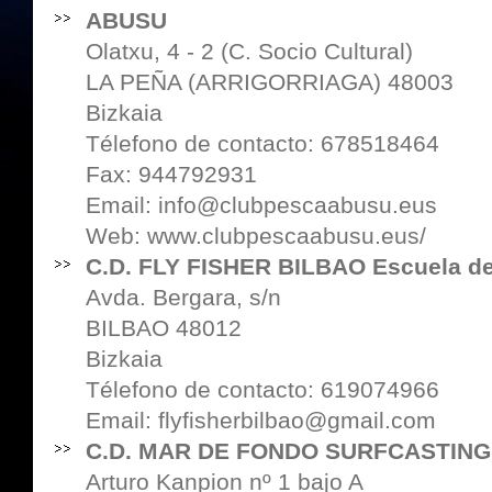
ABUSU
Olatxu, 4 - 2 (C. Socio Cultural)
LA PEÑA (ARRIGORRIAGA) 48003
Bizkaia
Télefono de contacto: 678518464
Fax: 944792931
Email: info@clubpescaabusu.eus
Web:
www.clubpescaabusu.eus/
C.D. FLY FISHER BILBAO Escuela d
Avda. Bergara, s/n
BILBAO 48012
Bizkaia
Télefono de contacto: 619074966
Email: flyfisherbilbao@gmail.com
C.D. MAR DE FONDO SURFCASTING
Arturo Kanpion nº 1 bajo A