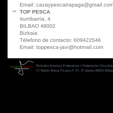
Email: cazaypescatrapaga@gmail.co
TOP PESCA
Iturribarria, 4
BILBAO 48002
Bizkaia
Télefono de contacto: 609422546
Email: toppesca-javi@hotmail.com
Bizkaiko Arrantza Federazioa • Federación Vizcaín
C/ Martin Barua Picaza nº 27- 6ª planta 48003 Bilba