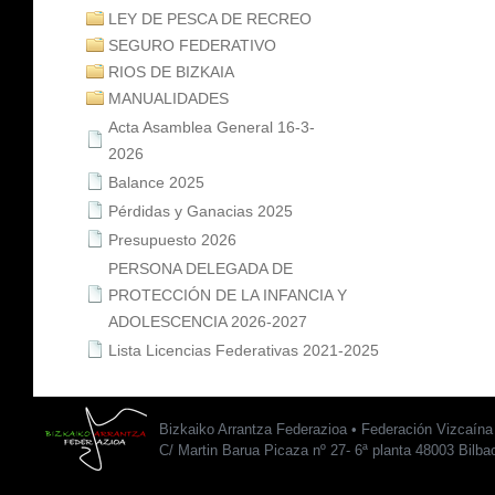
LEY DE PESCA DE RECREO
SEGURO FEDERATIVO
RIOS DE BIZKAIA
MANUALIDADES
Acta Asamblea General 16-3-
2026
Balance 2025
Pérdidas y Ganacias 2025
Presupuesto 2026
PERSONA DELEGADA DE
PROTECCIÓN DE LA INFANCIA Y
ADOLESCENCIA 2026-2027
Lista Licencias Federativas 2021-2025
Bizkaiko Arrantza Federazioa • Federación Vizcaín
C/ Martin Barua Picaza nº 27- 6ª planta 48003 Bilba