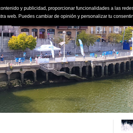
ontenido y publicidad, proporcionar funcionalidades a las redes
estra web. Puedes cambiar de opinión y personalizar tu consent
FEDERACIÓN
CLUBES
IGUALDAD Y PROTECCIÓN AL MENOR
CLAS
DEPORTE ESCOLAR
CALENDARIO
CONTACTO