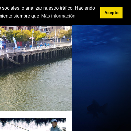
<< intranet
es
eu
 sociales, o analizar nuestro tráfico. Haciendo
Acepto
imiento siempre que
Más información
IFICACIONES
DOCUMENTOS
ENLACES