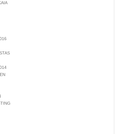
KAIA
016
STAS
014
 EN
N
STING