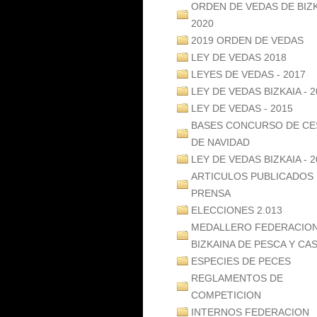
ORDEN DE VEDAS DE BIZ
2020
2019 ORDEN DE VEDAS
LEY DE VEDAS 2018
LEYES DE VEDAS - 2017
LEY DE VEDAS BIZKAIA - 2
LEY DE VEDAS - 2015
BASES CONCURSO DE CE
DE NAVIDAD
LEY DE VEDAS BIZKAIA - 2
ARTICULOS PUBLICADOS
PRENSA
ELECCIONES 2.013
MEDALLERO FEDERACIO
BIZKAINA DE PESCA Y CA
ESPECIES DE PECES
REGLAMENTOS DE
COMPETICION
INTERNOS FEDERACION