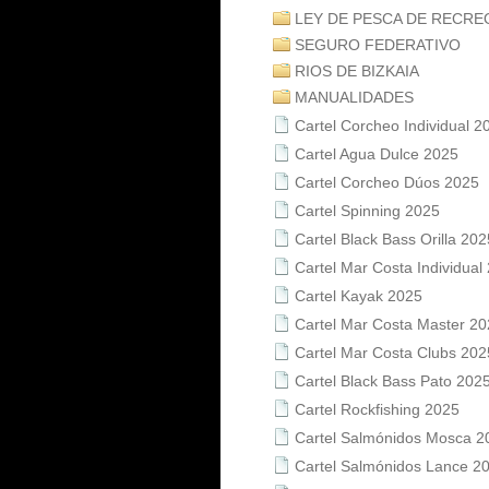
LEY DE PESCA DE RECRE
SEGURO FEDERATIVO
RIOS DE BIZKAIA
MANUALIDADES
Cartel Corcheo Individual 2
Cartel Agua Dulce 2025
Cartel Corcheo Dúos 2025
Cartel Spinning 2025
Cartel Black Bass Orilla 202
Cartel Mar Costa Individual
Cartel Kayak 2025
Cartel Mar Costa Master 2
Cartel Mar Costa Clubs 202
Cartel Black Bass Pato 202
Cartel Rockfishing 2025
Cartel Salmónidos Mosca 2
Cartel Salmónidos Lance 2