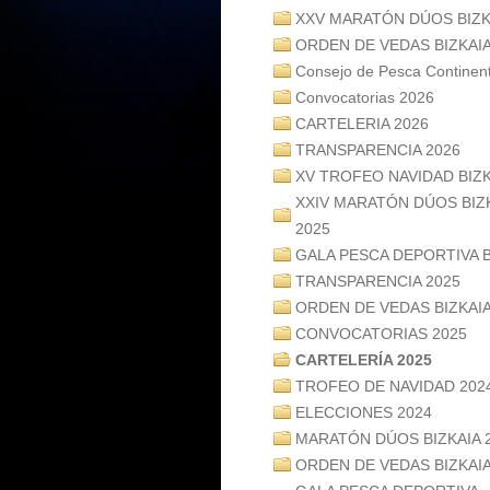
XXV MARATÓN DÚOS BIZK
ORDEN DE VEDAS BIZKAIA
Consejo de Pesca Contine
Convocatorias 2026
CARTELERIA 2026
TRANSPARENCIA 2026
XV TROFEO NAVIDAD BIZK
XXIV MARATÓN DÚOS BIZ
2025
GALA PESCA DEPORTIVA B
TRANSPARENCIA 2025
ORDEN DE VEDAS BIZKAIA
CONVOCATORIAS 2025
CARTELERÍA 2025
TROFEO DE NAVIDAD 202
ELECCIONES 2024
MARATÓN DÚOS BIZKAIA 
ORDEN DE VEDAS BIZKAIA