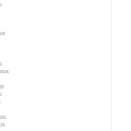
O
025
5
 2025
025
5
5
025
025