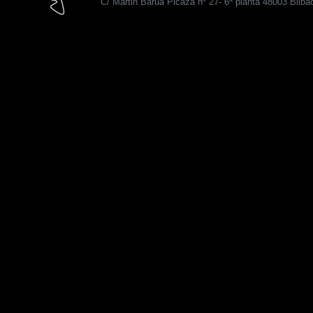
C/ Martin Barua Picaza nº 27- 6ª planta 48003 Bilba