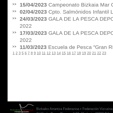
15/04/2023
Campeonato Bizkaia Mar 
02/04/2023
Cpto. Salmónidos Infantil
24/03/2023
GALA DE LA PESCA DEPO
2022
17/03/2023
GALA DE LA PESCA DEPO
2022
11/03/2023
Escuela de Pesca "Gran Rí
1
2
3
5
6
7
8
9
10
11
12
13
14
15
16
17
18
19
20
21
22
23
Bizkaiko Arrantza Federazioa • Federación Vizcaín