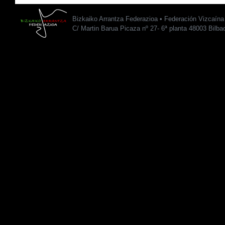
Bizkaiko Arrantza Federazioa • Federación Vizcaín
C/ Martin Barua Picaza nº 27- 6ª planta 48003 Bilba