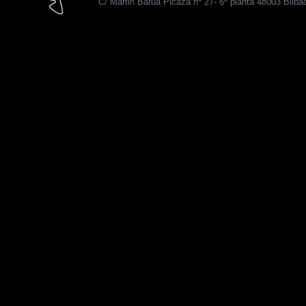
C/ Martin Barua Picaza nº 27- 6ª planta 48003 Bilba