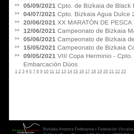
05/09/2021
Cpto. de Bizkaia de Black
04/07/2021
Cpto. Bizkaia Agua Dulce
20/06/2021
XX MARATÓN DE PESCA 
12/06/2021
Campeonato de Bizkaia M
05/06/2021
Campeonato de Bizkaia de
15/05/2021
Campeonato de Bizkaia C
09/05/2021
VIII Copa Herminio - Cpto.
Embarcación Dúos
1
2
3
4
5
7
8
9
10
11
12
13
14
15
16
17
18
19
20
21
22
23
Bizkaiko Arrantza Federazioa • Federación Vizcaín