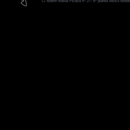
C/ Martin Barua Picaza nº 27- 6ª planta 48003 Bilba