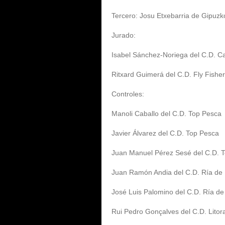
Tercero: Josu Etxebarria de Gipuzk
Jurado:
Isabel Sánchez-Noriega del C.D. C
Ritxard Guimerá del C.D. Fly Fisher
Controles:
Manoli Caballo del C.D. Top Pesca
Javier Álvarez del C.D. Top Pesca
Juan Manuel Pérez Sesé del C.D. 
Juan Ramón Andia del C.D. Ría de 
José Luis Palomino del C.D. Ría de
Rui Pedro Gonçalves del C.D. Litora