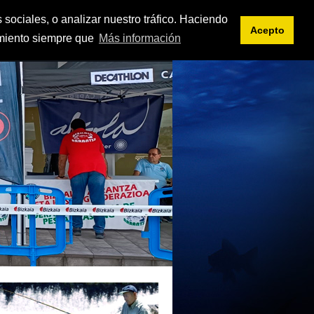
<< intranet
es
eu
 sociales, o analizar nuestro tráfico. Haciendo
Acepto
imiento siempre que
Más información
IFICACIONES
DOCUMENTOS
ENLACES