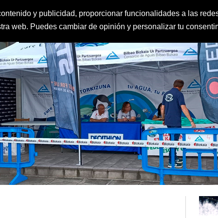
ontenido y publicidad, proporcionar funcionalidades a las redes
estra web. Puedes cambiar de opinión y personalizar tu consent
FEDERACIÓN
CLUBES
IGUALDAD Y PROTECCIÓN AL MENOR
CLAS
DEPORTE ESCOLAR
CALENDARIO
CONTACTO