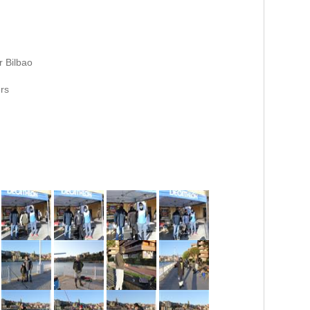
r Bilbao
rs