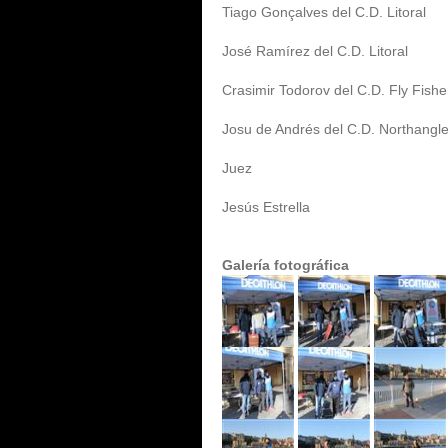
Tiago Gonçalves del C.D. Litoral
José Ramírez del C.D. Litoral
Crasimir Todorov del C.D. Fly Fishe
Josu de Andrés del C.D. Northangle
Juez
Jesús Estrella
Galería fotográfica