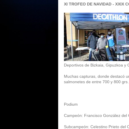
XI TROFEO DE NAVIDAD - XXIX 
Deportivos de Bizkaia, Gipuzkoa y C
Muchas capturas, donde destacó un
salmonetes de entre 700 y 800 grs.
Podium
Campeón: Francisco González del C
Subcampeón: Celestino Prieto del C