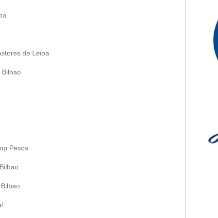
oa
astores de Leioa
 Bilbao
Top Pesca
Bilbao
 Bilbao
l