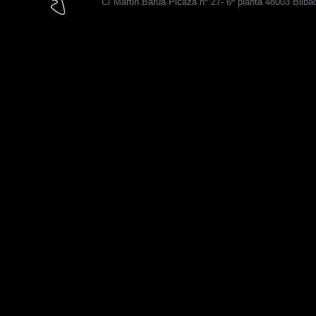
C/ Martin Barua Picaza nº 27- 6ª planta 48003 Bilba