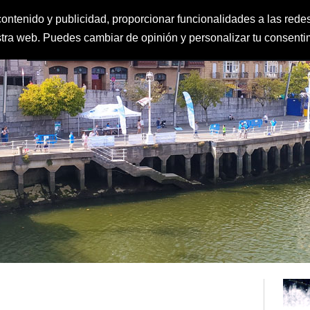
ontenido y publicidad, proporcionar funcionalidades a las redes
estra web. Puedes cambiar de opinión y personalizar tu consent
FEDERACIÓN
CLUBES
IGUALDAD Y PROTECCIÓN AL MENOR
CLAS
DEPORTE ESCOLAR
CALENDARIO
CONTACTO