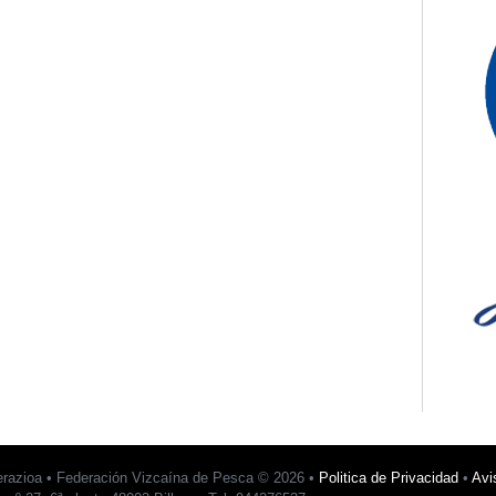
erazioa • Federación Vizcaína de Pesca © 2026 •
Politica de Privacidad
•
Avi