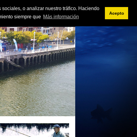
<< intranet
es
eu
 sociales, o analizar nuestro tráfico. Haciendo
Acepto
imiento siempre que
Más información
IFICACIONES
DOCUMENTOS
ENLACES