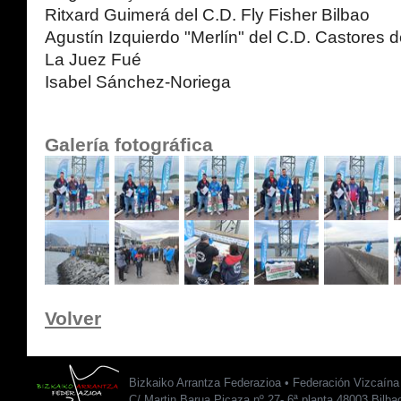
Ritxard Guimerá del C.D. Fly Fisher Bilbao
Agustín Izquierdo "Merlín" del C.D. Castores 
La Juez Fué
Isabel Sánchez-Noriega
Galería fotográfica
Volver
Bizkaiko Arrantza Federazioa • Federación Vizcaín
C/ Martin Barua Picaza nº 27- 6ª planta 48003 Bilba