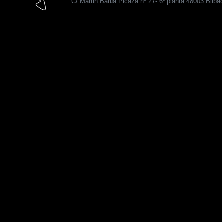
C/ Martin Barua Picaza nº 27- 6ª planta 48003 Bilba