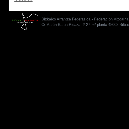
Bizkaiko Arrantza Federazioa • Federación Vizcaín
C/ Martin Barua Picaza nº 27- 6ª planta 48003 Bilba