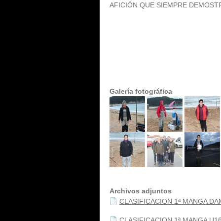
AFICIÓN QUE SIEMPRE DEMOSTR
Galería fotográfica
Archivos adjuntos
CLASIFICACION 1ª MANGA D
CLASIFICACION 1ª MANGA U1