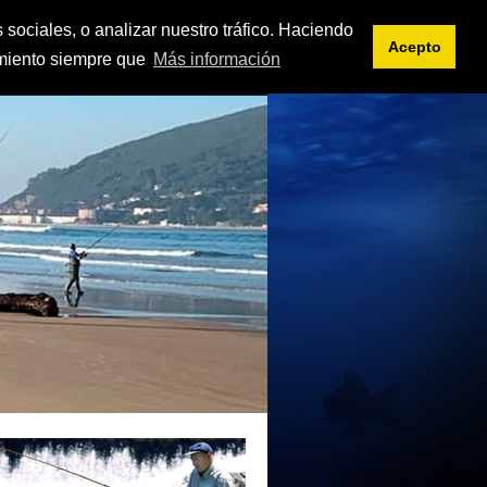
<< intranet
es
eu
 sociales, o analizar nuestro tráfico. Haciendo
Acepto
imiento siempre que
Más información
IFICACIONES
DOCUMENTOS
ENLACES