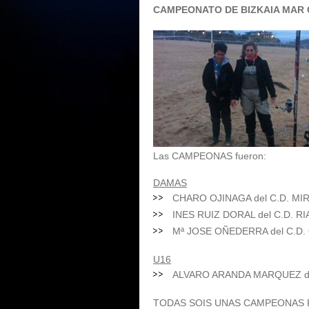
CAMPEONATO DE BIZKAIA MAR 
Las CAMPEONAS fueron:
DAMAS
CHARO OJINAGA del C.D. MI
INES RUIZ DORAL del C.D. RI
Mª JOSE OÑEDERRA del C.D
U16
ALVARO ARANDA MARQUEZ de
TODAS SOIS UNAS CAMPEONAS P