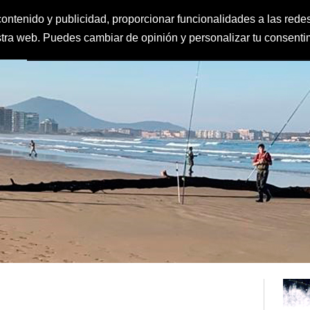
ontenido y publicidad, proporcionar funcionalidades a las redes
estra web. Puedes cambiar de opinión y personalizar tu consent
FEDERACIÓN
CLUBES
IGUALDAD Y PROTECCIÓN AL MENOR
CLAS
DEPORTE ESCOLAR
CALENDARIO
CONTACTO