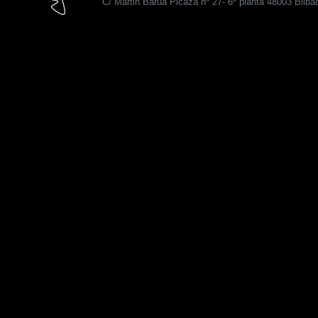
C/ Martin Barua Picaza nº 27- 6ª planta 48003 Bilba