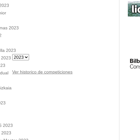
2023
nior
amas 2023
2
illa 2023
g 2023
023
Ver historico de competiciones
idual
izkaia
023
6 2023
s 2023