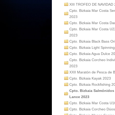
XIII TROFEO DE NAVIDAD 
Cpto. Bizkaia Mar Costa Se
2023
Cpto. Bizkaia Mar Costa D
Cpto. Bizkaia Mar Costa U2
2023
Cpto. Bizkaia Black Bass Or
Cpto. Bizkaia Light Spinnin
Cpto. Bizkaia Agua Dulce 2
Cpto. Bizkaia Corcheo Indiv
2023
XXII Maratón de Pesca de B
Cpto. Bizkaia Kayak 2023
Cpto. Bizkaia Rockfishing 2
Cpto. Bizkaia Salmónidos
Lance 2023
Cpto. Bizkaia Mar Costa U1
Cpto. Bizkaia Corcheo Dúo