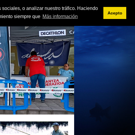
<< intranet
es
eu
 sociales, o analizar nuestro tráfico. Haciendo
Acepto
imiento siempre que
Más información
IFICACIONES
DOCUMENTOS
ENLACES