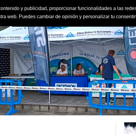
ontenido y publicidad, proporcionar funcionalidades a las redes
estra web. Puedes cambiar de opinión y personalizar tu consent
FEDERACIÓN
CLUBES
IGUALDAD Y PROTECCIÓN AL MENOR
CLAS
DEPORTE ESCOLAR
CALENDARIO
CONTACTO