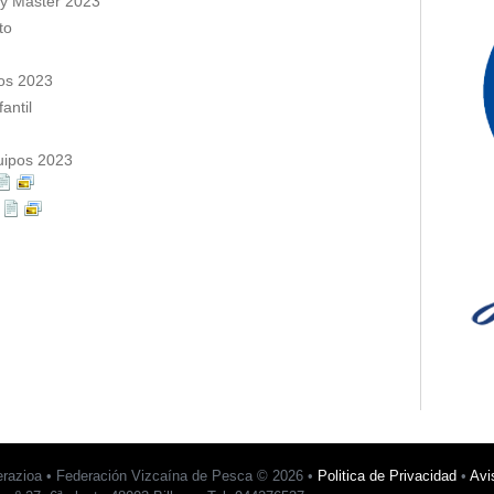
 y Master 2023
to
úos 2023
antil
uipos 2023
a
erazioa • Federación Vizcaína de Pesca © 2026 •
Politica de Privacidad
•
Avi