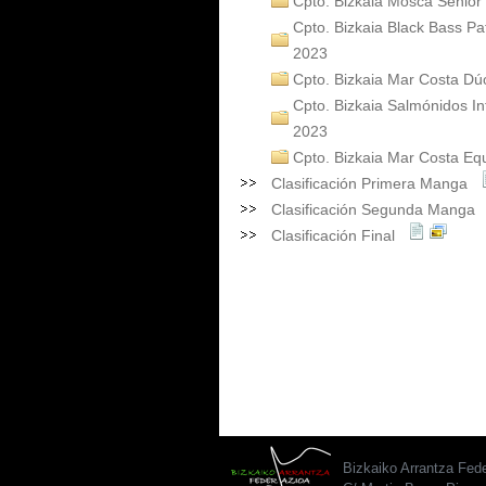
Cpto. Bizkaia Mosca Senior
Cpto. Bizkaia Black Bass Pa
2023
Cpto. Bizkaia Mar Costa D
Cpto. Bizkaia Salmónidos Inf
2023
Cpto. Bizkaia Mar Costa Eq
Clasificación Primera Manga
Clasificación Segunda Mang
Clasificación Final
Bizkaiko Arrantza Fed