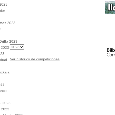
2023
nior
amas 2023
2
rilla 2023
g 2023
023
Ver historico de competiciones
idual
izkaia
023
ance
6 2023
s 2023