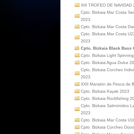
XIII TROFEO DE NAVIDAD 
Cpto. Bizkaia Mar Costa Se
2023
Cpto. Bizkaia Mar Costa D
Cpto. Bizkaia Mar Costa U2
2023
Cpto. Bizkaia Black Bass O
Cpto. Bizkaia Light Spinnin
Cpto. Bizkaia Agua Dulce 2
Cpto. Bizkaia Corcheo Indiv
2023
XXII Maratón de Pesca de B
Cpto. Bizkaia Kayak 2023
Cpto. Bizkaia Rockfishing 2
Cpto. Bizkaia Salmónidos L
2023
Cpto. Bizkaia Mar Costa U1
Cpto. Bizkaia Corcheo Dúo