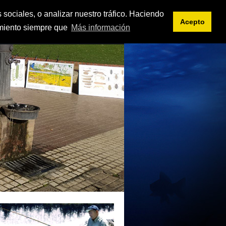
<< intranet
es
eu
 sociales, o analizar nuestro tráfico. Haciendo
Acepto
imiento siempre que
Más información
IFICACIONES
DOCUMENTOS
ENLACES