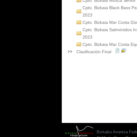
Cpto. Bizkaia Mosca Senior
Cpto. Bizkaia Black Bass Pa
2023
Cpto. Bizkaia Mar Costa D
Cpto. Bizkaia Salmónidos Inf
2023
Cpto. Bizkaia Mar Costa Eq
Clasificación Final
Bizkaiko Arrantza Fed