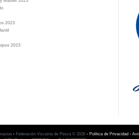
 y Master 2023
to
úos 2023
antil
uipos 2023
erazioa • Federación Vizcaína de Pesca © 2026 •
Politica de Privacidad
•
Avi