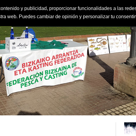
ontenido y publicidad, proporcionar funcionalidades a las redes
estra web. Puedes cambiar de opinión y personalizar tu consent
FEDERACIÓN
CLUBES
IGUALDAD Y PROTECCIÓN AL MENOR
CLAS
DEPORTE ESCOLAR
CALENDARIO
CONTACTO