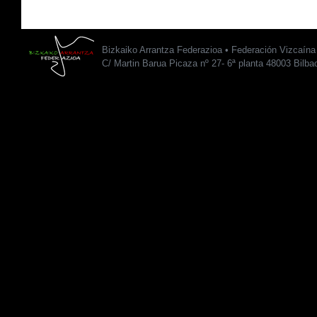
Bizkaiko Arrantza Federazioa • Federación Vizcaín
C/ Martin Barua Picaza nº 27- 6ª planta 48003 Bilba