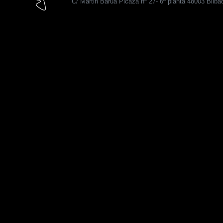
C/ Martin Barua Picaza nº 27- 6ª planta 48003 Bilba