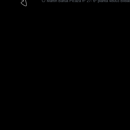
C/ Martin Barua Picaza nº 27- 6ª planta 48003 Bilba