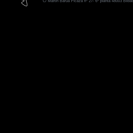
C/ Martin Barua Picaza nº 27- 6ª planta 48003 Bilba